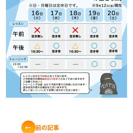
←
前
の記事