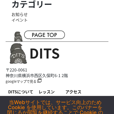
カテゴリー
お知らせ
イベント
〒220-0061
神奈川県横浜市西区久保町6-1 2階
googleマップで見る
DITSについて
レッスン
アクセス
お知らせ
-WOLFY
料金
当Webサイトでは、サービス向上のため
Cookie を使用しています。このバナーを
イベント情報
-Soh理論
よくあるご質問
閉じるか閲覧を継続することで Cookie の