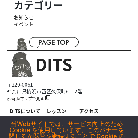
カテゴリー
お知らせ
イベント
〒220-0061
神奈川県横浜市西区久保町6-1 2階
googleマップで見る
DITSについて
レッスン
アクセス
お知らせ
-WOLFY
料金
当Webサイトでは、サービス向上のため
Cookie を使用しています。このバナーを
イベント情報
-Soh理論
よくあるご質問
閉じるか閲覧を継続することで Cookie の