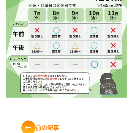
←
前
の記事